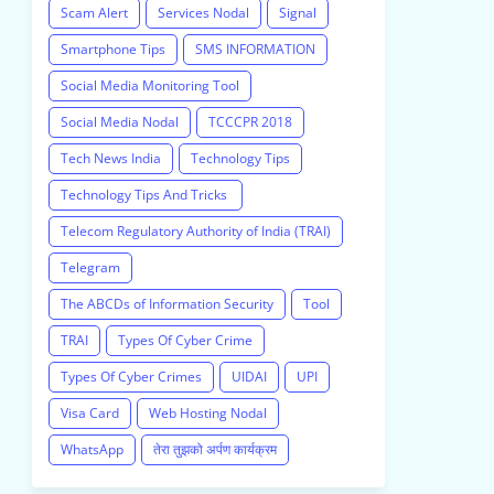
Scam Alert
Services Nodal
Signal
Smartphone Tips
SMS INFORMATION
Social Media Monitoring Tool
Social Media Nodal
TCCCPR 2018
Tech News India
Technology Tips
Technology Tips And Tricks
Telecom Regulatory Authority of India (TRAI)
Telegram
The ABCDs of Information Security
Tool
TRAI
Types Of Cyber Crime
Types Of Cyber Crimes
UIDAI
UPI
Visa Card
Web Hosting Nodal
WhatsApp
तेरा तुझको अर्पण कार्यक्रम