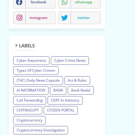
facebook
whatsapp
instagram
twitter
LABELS
Cyber Awareness
Cyber Crime News
Types Of Cyber Crimes
(T4C) Daily News Capsule
Act & Rules
AI INFORMATION
BANK
Bank Nodal
Call Forwarding
CERT-In Advisory
CHITRAGUPT
CITIZEN PORTAL
Cryptocurrency
Cryptocurrency Investigation